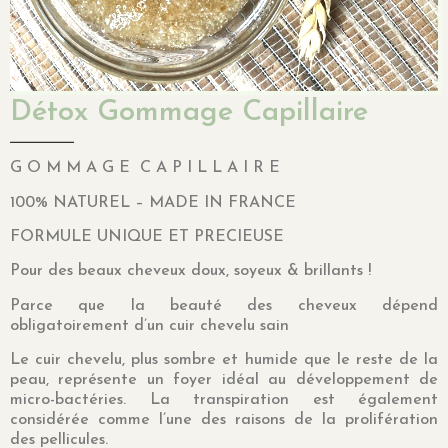
Détox Gommage Capillaire
G O M M A G E C A P I L L A I R E
100% NATUREL – MADE IN FRANCE
FORMULE UNIQUE ET PRECIEUSE
Pour des beaux cheveux doux, soyeux & brillants !
Parce que la beauté des cheveux dépend
obligatoirement d’un cuir chevelu sain
Le cuir chevelu, plus sombre et humide que le reste de la
peau, représente un foyer idéal au développement de
micro-bactéries. La transpiration est également
considérée comme l’une des raisons de la prolifération
des pellicules.