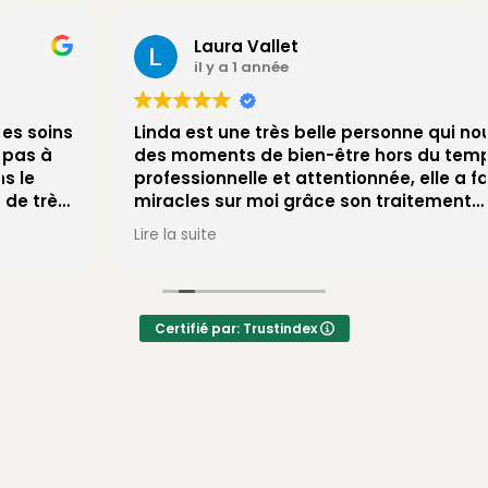
Laura Vallet
il y a 1 année
Linda est une très belle personne qui nous offre
des moments de bien-être hors du temps. Très
professionnelle et attentionnée, elle a fait des
miracles sur moi grâce son traitement
microneedling me permettant de retrouver une
Lire la suite
vraie masse capillaire, chose que j’avais perdue
depuis 20 ans et pour laquelle aucun
traitement ne fonctionnait.
Une vraie découverte qui m’a permis de
Certifié par: Trustindex
retrouver une sérénité et de la confiance ….une
méthode et une super pro qui gagne vraiment à
être connue! Allez-y les yeux fermés vous ne
serez pas déçues