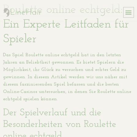
Roulette online echtgeld:
Ein Experte Leitfaden für
Spieler
Das Spiel Roulette online echtgeld hat in den letzten
Jahren an Beliebtheit gewonnen. Es bietet Spielern die
Möglichkeit, ihr Glück zu versuchen und echtes Geld zu
gewinnen. In diesem Artikel werden wir uns näher mit
diesem faszinierenden Spiel befassen und die besten
Online-Casinos untersuchen, in denen Sie Roulette online
echtgeld spielen können.
Der Spielverlauf und die
Besonderheiten von Roulette
online echtgeld