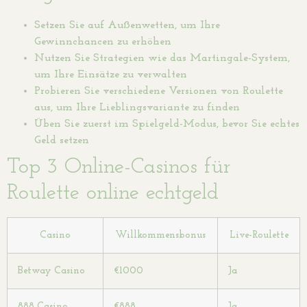
Setzen Sie auf Außenwetten, um Ihre
Gewinnchancen zu erhöhen
Nutzen Sie Strategien wie das Martingale-System,
um Ihre Einsätze zu verwalten
Probieren Sie verschiedene Versionen von Roulette
aus, um Ihre Lieblingsvariante zu finden
Üben Sie zuerst im Spielgeld-Modus, bevor Sie echtes
Geld setzen
Top 3 Online-Casinos für
Roulette online echtgeld
Casino
Willkommensbonus
Live-Roulette
Betway Casino
€1000
Ja
888 Casino
€888
Ja