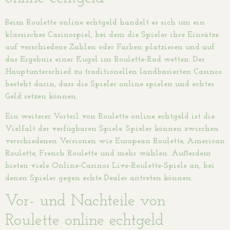
Beim Roulette online echtgeld handelt es sich um ein
klassisches Casinospiel, bei dem die Spieler ihre Einsätze
auf verschiedene Zahlen oder Farben platzieren und auf
das Ergebnis einer Kugel im Roulette-Rad wetten. Der
Hauptunterschied zu traditionellen landbasierten Casinos
besteht darin, dass die Spieler online spielen und echtes
Geld setzen können.
Ein weiterer Vorteil von Roulette online echtgeld ist die
Vielfalt der verfügbaren Spiele. Spieler können zwischen
verschiedenen Versionen wie European Roulette, American
Roulette, French Roulette und mehr wählen. Außerdem
bieten viele Online-Casinos Live-Roulette-Spiele an, bei
denen Spieler gegen echte Dealer antreten können.
Vor- und Nachteile von
Roulette online echtgeld